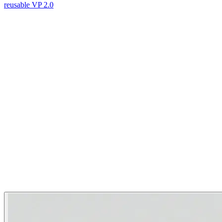
reusable VP 2.0
Material
Plástico ABS de ingeniería
Colores
Dorado / Plata / Blanco / Full color
Tamaño
Sobre diseño
Sujeción
Broche de alfiler o de imán