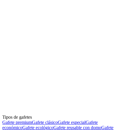
Gafetes metálicos, de acrílico y de PVC
Impresión full color y grabado láser
Sujetadores: clip, imán, broche o cordón
Producción por pieza o en grandes volúmenes
Tipos de gafetes
Cotizar
Gafetes
Gafete premium
Gafete clásico
Gafete especial
Gafete
económico
Gafete ecológico
Gafete reusable con domo
Gafete