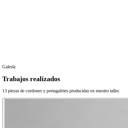
Sublimación a full color en ambas caras
Broche bandola, desmontable, gancho o clip
Portagafetes rígidos, de vinil y yoyos retráctiles
Anchos de 10, 15, 20 y 25 mm
Galería
Cotizar
Cordones y portagafetes
Trabajos realizados
13
piezas de
cordones y portagafetes
producidas en nuestro taller.