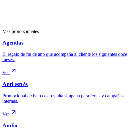
Grabado láser o impresión UV full color
Presentación suelta, en estuche o en kit
Tirajes desde 50 piezas
Más promocionales
Cotizar
Bolígrafos
Agendas
El regalo de fin de año que acompaña al cliente los siguientes doce
meses.
Ver
Anti estrés
Promocional de bajo costo y alta simpatía para ferias y campañas
internas.
Ver
Audio