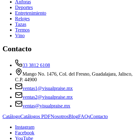
Ánforas
Deportes
Entretenimiento
Relojes
Tazas
Termos
Vino
Contacto
33 3812 6108
Mango No. 1476, Col. del Fresno, Guadalajara, Jalisco,
C.P. 44900
ventas1@visualpraise.mx
ventas2@visualpraise.mx
ventas@visualpraise.mx
Catálogo
Catálogos PDF
Nosotros
Blog
FAQs
Contacto
Instagram
Facebook
YouTube