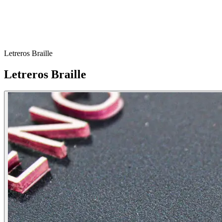
Materiales igualados al proyecto de interiorismo
Producción a partir de planos, numerada y lista para instalar
Instalación en sitio y reposiciones idénticas
Letreros Braille
Cotizar
Señalización para hoteles
Letreros Braille